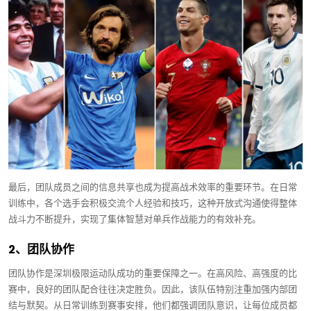
最后，团队成员之间的信息共享也成为提高战术效率的重要环节。在日常
训练中，各个选手会积极交流个人经验和技巧，这种开放式沟通使得整体
战斗力不断提升，实现了集体智慧对单兵作战能力的有效补充。
2、团队协作
团队协作是深圳极限运动队成功的重要保障之一。在高风险、高强度的比
赛中，良好的团队配合往往决定胜负。因此，该队伍特别注重加强内部团
结与默契。从日常训练到赛事安排，他们都强调团队意识，让每位成员都